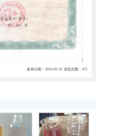
发表日期：2016-05-19 浏览次数：
475