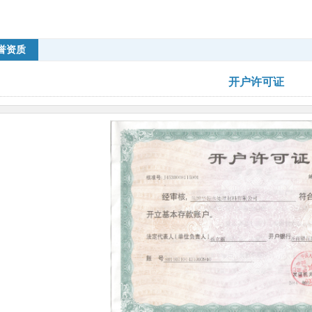
誉资质
开户许可证