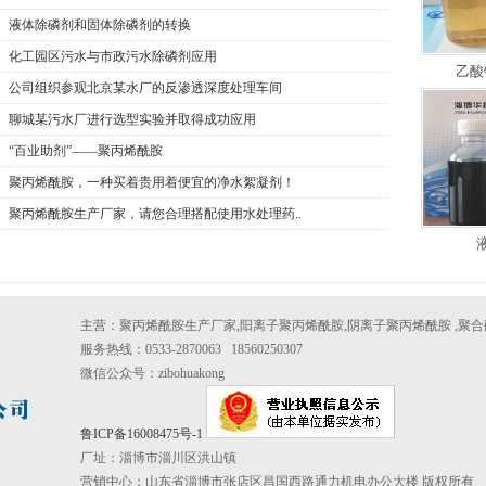
液体除磷剂和固体除磷剂的转换
化工园区污水与市政污水除磷剂应用
乙酸
公司组织参观北京某水厂的反渗透深度处理车间
聊城某污水厂进行选型实验并取得成功应用
“百业助剂”——聚丙烯酰胺
聚丙烯酰胺，一种买着贵用着便宜的净水絮凝剂！
聚丙烯酰胺生产厂家，请您合理搭配使用水处理药..
主营：聚丙烯酰胺生产厂家,阳离子聚丙烯酰胺,阴离子聚丙烯酰胺 ,聚合
服务热线：0533-2870063 18560250307
微信公众号：zibohuakong
鲁ICP备16008475号-1
厂址：
淄博市淄川区洪山镇
营销中心：山东省淄博市张店区昌国西路通力机电办公大楼
版权所有 Cop