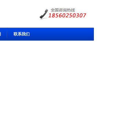
例
联系我们