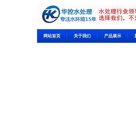
网站首页
关于我们
产品展示