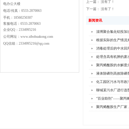
上一篇： 没有了！
电办公大楼
下一篇： 没有了！
电话/传真：0533-2870063
手机：18560250307
新闻资讯
客服电话：0533-2870063
企业QQ：2334995216
淄博聚合氯化铝投加
公司网址：www.zibohuakong.com
根据实际的生产情况
QQ信箱：2334995216@qq.com
消毒处理后的中水回
处理含高有机胂的废
聚丙烯酰胺的水解度
液体除磷剂高效除磷
化工园区污水与市政
聊城某污水厂进行选
“百业助剂”——聚丙
聚丙烯酰胺生产厂家，