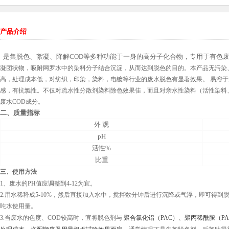
产品介绍
是集脱色、絮凝、降解COD等多种功能于一身的高分子化合物，专用于有色
凝团状物，吸附网罗水中的染料分子结合沉淀，从而达到脱色的目的。本产品无污染
高，处理成本低，对纺织，印染，染料，电镀等行业的废水脱色有显著效果。
易溶于
感，有抗氯性。不仅对疏水性分散剂染料除色效果佳，而且对亲水性染料（活性染料
废水
COD
成分
。
二、质量指标
外 观
pH
活性%
比重
三、使用方法
1
、废水的
PH
值应调整到
4-12
为宜。
2.
用水稀释成
5-10%
，然后直接加入水中，搅拌数分钟后进行沉降或气浮，即可得到
吨水使用量。
3.
当废水的色度、
COD
较高时，宜将脱色剂与
聚合氯化铝
（
PAC
）
、聚丙稀酰胺（
P