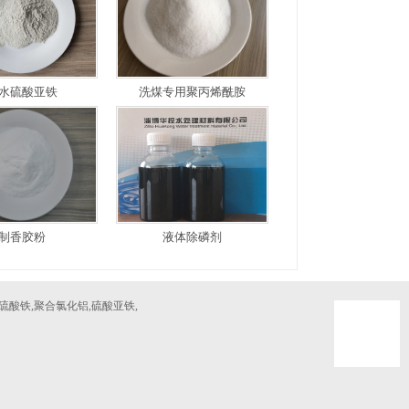
水硫酸亚铁
洗煤专用聚丙烯酰胺
制香胶粉
液体除磷剂
硫酸铁,聚合氯化铝,硫酸亚铁,