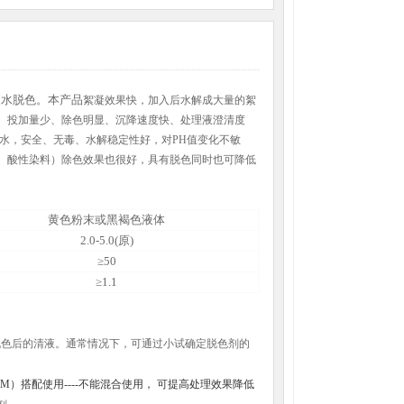
废水脱色。本产品
絮凝效果快，加入后水解成大量的絮
、投加量少、除色明显、沉降速度快、处理液澄清度
水，安全、无毒、水解稳定性好，对
PH
值变化不敏
、酸性染料）除色效果也很好，具有脱色同时也可降低
黄色粉末或黑褐色液体
2.0-5.0(原)
≥50
≥1.1
脱色后的清液。通常情况下，可通过小试确定脱色剂的
AM
）搭配使用
----
不能混合使用，
可提高处理效果降低