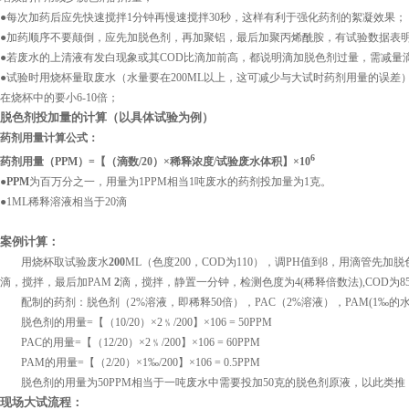
●每次加药后应先快速搅拌
1
分钟再慢速搅拌
30
秒，这样有利于强化药剂的絮凝效果；
●加药顺序不要颠倒，应先加脱色剂，再加聚铝，最后加聚丙烯酰胺，有试验数据表
●若废水的上清液有发白现象或其
COD
比滴加前高，都说明滴加脱色剂过量，需减量
●试验时用烧杯量取废水（水量要在
200ML
以上，这可减少与大试时药剂用量的误差
在烧杯中的要小
6-10
倍；
脱色剂投加量的计算（以具体试验为例）
药剂用量计算公式：
6
药剂用量（
PPM
）
=
【（滴数
/20
）×稀释浓度
/
试验废水体积】×
10
●
PPM
为百万分之一，用量为
1PPM
相当
1
吨废水的药剂投加量为
1
克。
●
1ML
稀释溶液相当于
20
滴
案例计算：
用烧杯取试验废水
200
ML
（色度
200
，
COD
为
110
），调
PH
值到
8
，用滴管先加脱
滴，搅拌，最后加
PAM
2
滴，搅拌，静置一分钟，检测色度为
4(
稀释倍数法
),COD
为
8
配制的药剂：脱色剂（
2%
溶液，即稀释
50
倍），
PAC
（
2%
溶液），
PAM(1
‰的
脱色剂的用量
=
【（
10/20
）×
2
﹪
/200
】×
106
= 50PPM
PAC
的用量
=
【（
12/20
）×
2
﹪
/200
】×
106
= 60PPM
PAM
的用量
=
【（
2/20
）×
1
‰
/200
】×
106
= 0.5PPM
脱色剂的用量为
50PPM
相当于一吨废水中需要投加
50
克的脱色剂原液，以此类推
现场大试流程：