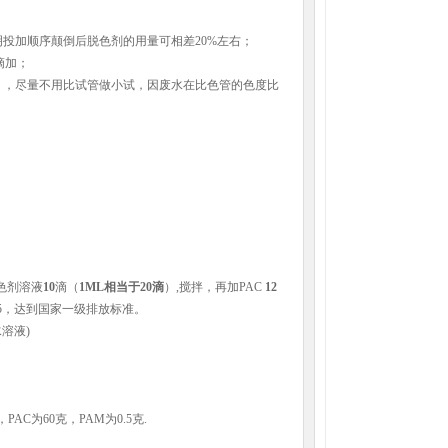
明投加顺序颠倒后脱色剂的用量可相差
20%
左右；
滴加；
），尽量不用比试管做小试，因废水在比色管的色度比
色剂溶液
10
滴（
1ML
相当于
20
滴
）
,
搅拌，再加
PAC
12
5
，达到国家一级排放标准。
水溶液
)
，
PAC
为
60
克，
PAM
为
0.5
克
.