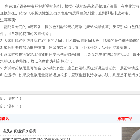
先在加药设备中稀释好所需的药剂，根据小试的结果来调整加药流量，有生化过程
直接加在加药池中
,
根据沉淀池的出水色度情况调整药剂量，直到满足排放标准。
注意事项
:
1.
需配备专门的加药设备，因脱色剂能和无机药剂（聚铝或聚铁等）反应形成白色沉
件，可自制简易加药装置代替；
2.
大试时脱色剂浓度应在
5%-10%
之间，且不能放置时间太长（稀释的脱色剂会降解
3.
加药时要按加药顺序投加，建议在加药点设置一个搅拌器，以强化混凝效果；
4.
调试时根据沉淀池上清液的色度来判定效果
(
由于印染废水生化池出水的
COD
一般
水的
COD
也能降，故以色度作为判定标准
)
；
5.
大试时药剂用量可能会比小试的多些，这是由运行系统的误差引起的，属正常情况
6.
在运行中如果脱色剂用量突然增加很多，应该重新取污水做小试，判定是不是污水
篇： 没有了！
篇： 没有了！
闻资讯
推荐产品
埃及如何缓解水危机