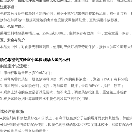
处理成本，搭配顺序及用量根据试验效果而定。
通常情况下是先加脱色剂，后加助凝
注意事项：
先在加药设备中稀释好所需的药剂，根据小试的结果来调整加药流量，有生化过程，
接加在加药池中
,
根据沉淀池的出水色度情况调整药剂量，直到满足排放标准。
四、包装与储运
采用塑料桶包装每桶
25kg
、
250kg
或
1000kg
，密封保存有效期一年，宜在室温下保存
五、安全与防护
本品为中性，对皮肤无明显刺
激，
使用时应做好相应劳动保护，接触皮肤应立即用大
脱色絮凝剂实验室小试和
现场大试的示例
实验室小试流程：
1.
用烧杯取适量废水
(500ml
左右
)
；
2.
稀释所需的药剂，脱色剂稀释
50
倍（即
2%
的稀释浓度），聚铝（
PAC
）稀释
50
倍，
3.
滴加药剂，先加脱色剂，搅拌，再加聚铝，搅拌，最后加
PAM
，搅拌，静置；
4.
观察上清液的色度是否满足要求，如不满足，调整药剂投加量，重复第三步操作；
5.
根据试验数据计算每吨废水中脱色剂和其它药剂的用量。
试验注意事项
:
●
脱色剂稀释倍数最好在
20
倍以上，有利于脱色剂分子链的展开而发挥其性能，并能
●脱色剂最好与聚铝配合使用，因脱色剂形成的絮体和密实度都比较小，和聚铝配合
增效的作用减少脱色剂的用量；