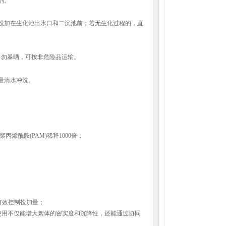
剂。
投加在生化池出水口和二沉池前；若无生化过程的，直
，勿暴晒，可按非危险品运输。
量清水冲洗。
聚丙烯酰胺
(PAM)
稀释
1000
倍；
有效控制投加量；
使用不仅能增大絮体的密实度和沉降性，还能通过协同