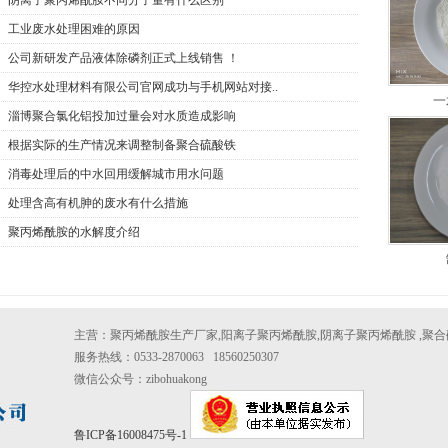
阴离子聚丙烯酰胺不同分子量有什么区别
工业废水处理困难的原因
公司新研发产品液体除磷剂正式上线销售 ！
华控水处理材料有限公司官网成功与手机网站对接..
一
淄博聚合氯化铝投加过量会对水质造成影响
根据实际的生产情况来调整制备聚合硫酸铁
消毒处理后的中水回用缓解城市用水问题
处理含高有机胂的废水有什么措施
聚丙烯酰胺的水解度介绍
主营：聚丙烯酰胺生产厂家,阳离子聚丙烯酰胺,阴离子聚丙烯酰胺 ,聚合
服务热线：0533-2870063 18560250307
微信公众号：zibohuakong
鲁ICP备16008475号-1