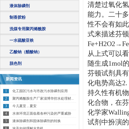
清楚过氧化氢
液体除磷剂
能力。二十多
制香胶粉
性不会有如此
洗煤专用聚丙烯酰胺
式来描述芬顿
一水硫酸亚铁
Fe+H2O2→Fe
乙酸钠（醋酸钠）
从上式可以看出
随生成1mo
脱色剂
芬顿试剂具有
新闻资讯
化电势高达2
1
化工园区污水与市政污水除磷剂应用
持久性有机物
2
聚丙烯酰胺生产厂家淄博华控水处理材...
化合物，在芬
3
今儿夏至，夏安
化学家Walli
4
水体环境正面临着各种污染的严重威胁
试剂中扮演的
5
液体除磷剂和固体除磷剂的转换
6
埃及如何缓解水危机