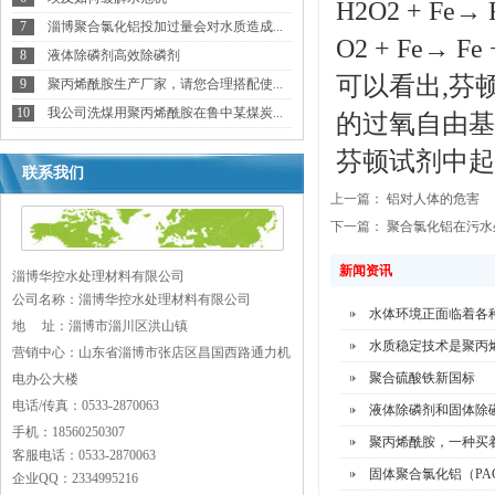
H2O2 + Fe→ F
7
淄博聚合氯化铝投加过量会对水质造成...
O2 + Fe→ Fe 
8
液体除磷剂高效除磷剂
可以看出,芬
9
聚丙烯酰胺生产厂家，请您合理搭配使...
10
我公司洗煤用聚丙烯酰胺在鲁中某煤炭...
的过氧自由基
芬顿试剂中起
联系我们
上一篇：
铝对人体的危害
下一篇：
聚合氯化铝在污水
新闻资讯
淄博华控水处理材料有限公司
公司名称：淄博华控水处理材料有限公司
水体环境正面临着各
地 址：
淄博市淄川区洪山镇
水质稳定技术是聚丙
营销中心：山东省淄博市张店区昌国西路通力机
聚合硫酸铁新国标
电办公大楼
电话/传真：0533-2870063
液体除磷剂和固体除
手机：18560250307
聚丙烯酰胺，一种买
客服电话：0533-2870063
固体聚合氯化铝（PA
企业QQ：2334995216