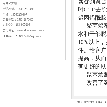
絮凝剂聚合
电办公大楼
时COD去
电话/传真：0533-2870063
手机：18560250307
聚丙烯酰胺
客服电话：0533-2870063
聚丙烯酰
企业QQ：2334995216
公司网址：www.zibohuakong.com
水和干部脱
QQ信箱：2334995216@qq.com
10%以上
件。给客户
提高，从而
有更好的助
聚丙烯酰
改善了客
上一篇：
北控水务某BOT