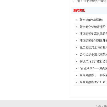
下一篇：
河北邯郸冀中能源
新闻资讯
聚合硫酸铁新国标
聚合氯化铝确定涨价
液体除磷剂高效除磷
液体除磷剂和固体除
化工园区污水与市政
公司组织参观北京某
聊城某污水厂进行选
“百业助剂”——聚丙
聚丙烯酰胺，一种买
聚丙烯酰胺生产厂家，
主营：聚