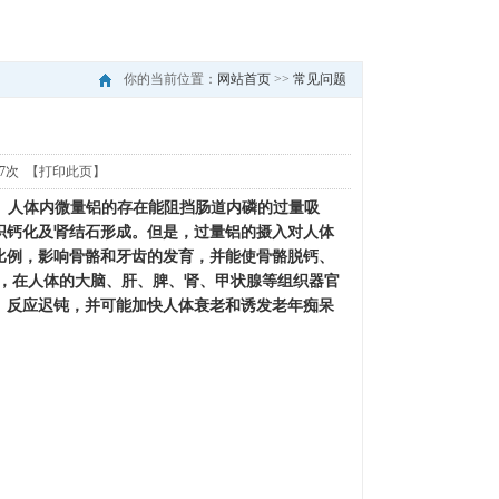
你的当前位置：
网站首页
>>
常见问题
27次
【打印此页】
。人体内微量铝的存在能阻挡肠道内磷的过量吸
织钙化及肾结石形成。但是，过量铝的摄入对人体
比例，影响骨骼和牙齿的发育，并能使骨骼脱钙、
多，在人体的大脑、肝、脾、肾、甲状腺等组织器官
、反应迟钝，并可能加快人体衰老和诱发老年痴呆