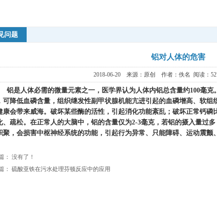
见问题
铝对人体的危害
2018-06-20 来源：原创 作者：佚名 阅读：
5
铝是人体必需的微量元素之一，医学界认为人体内铝总含量约100毫克
，可降低血磷含量，组织继发性副甲状腺机能亢进引起的血磷增高、软组
健康会带来威海。破坏某些酶的活性，引起消化功能紊乱；破坏正常钙磷
化、疏松。在正常人的大脑中，铝的含量仅为2-3毫克，若铝的摄入量过
积聚，会损害中枢神经系统的功能，引起行为异常、只能障碍、运动震颤
。
篇： 没有了！
篇：
硫酸亚铁在污水处理芬顿反应中的应用