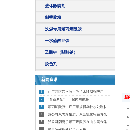
液体除磷剂
制香胶粉
洗煤专用聚丙烯酰胺
一水硫酸亚铁
乙酸钠（醋酸钠）
脱色剂
新闻资讯
1
化工园区污水与市政污水除磷剂应用
新
2
“百业助剂”——聚丙烯酰胺
3
聚丙烯酰胺生产厂家淄博华控水处理材...
4
我公司聚丙烯酰胺、聚合氯化铝在寿光...
5
我公司阴离子聚丙烯酰胺在山东黄金集...
6
聚合硫酸铁的优点及应用